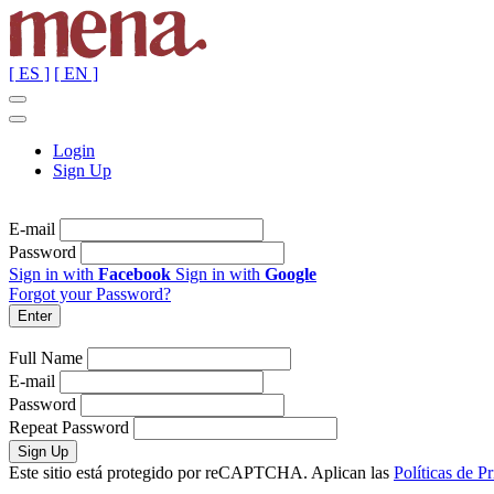
[ ES ]
[ EN ]
Login
Sign Up
E-mail
Password
Sign in with
Facebook
Sign in with
Google
Forgot your Password?
Full Name
E-mail
Password
Repeat Password
Este sitio está protegido por reCAPTCHA. Aplican las
Políticas de P