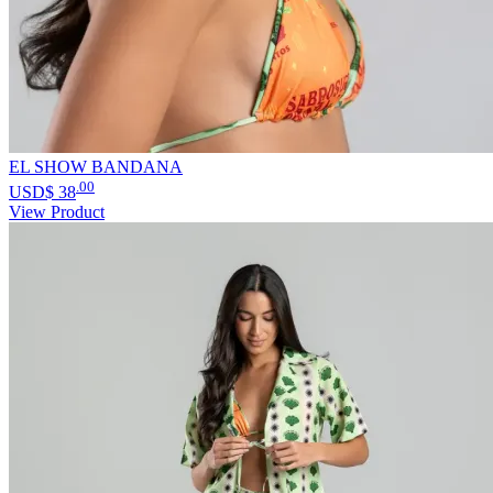
EL SHOW BANDANA
.00
USD$
38
View Product