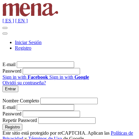
[ ES ]
[ EN ]
Iniciar Sesión
Registro
E-mail
Password
Sign in with
Facebook
Sign in with
Google
Olvidó su contraseña?
Nombre Completo
E-mail
Password
Repetir Password
Este sitio está protegido por reCAPTCHA. Aplican las
Políticas de
Privacidad
y
Términos de Uso
de Google