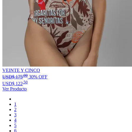
VEINTE Y CINCO
.00
USD$
175
30% OFF
.50
USD$
122
Ver Producto
1
2
3
4
5
6