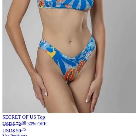
SECRET OF US Top
.50
USD$
72
30% OFF
.75
USD$
50