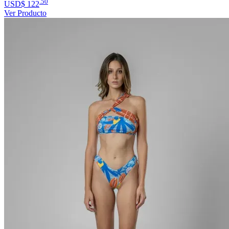
.50
USD$
122
Ver Producto