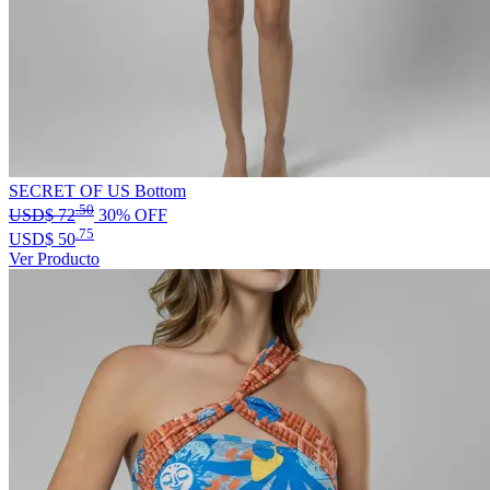
SECRET OF US Bottom
.50
USD$
72
30% OFF
.75
USD$
50
Ver Producto