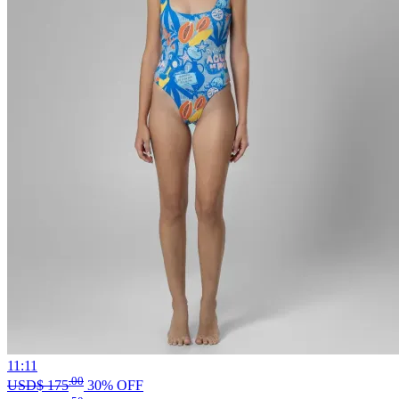
11:11
.00
USD$
175
30% OFF