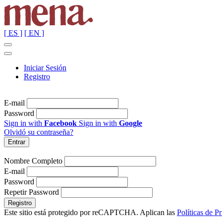
[ ES ]
[ EN ]
Iniciar Sesión
Registro
E-mail
Password
Sign in with
Facebook
Sign in with
Google
Olvidó su contraseña?
Nombre Completo
E-mail
Password
Repetir Password
Este sitio está protegido por reCAPTCHA. Aplican las
Políticas de P