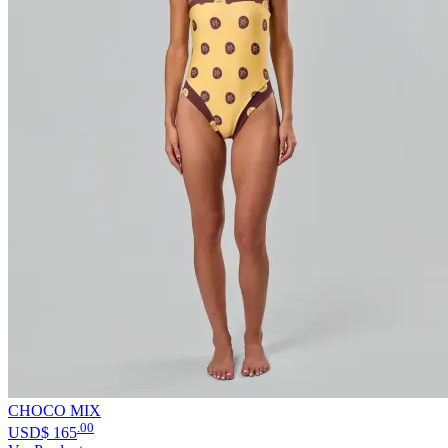
CHOCO MIX
.00
USD$
165