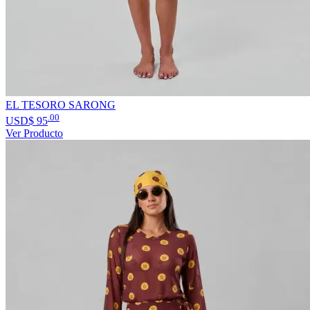
EL TESORO SARONG
.00
USD$
95
Ver Producto