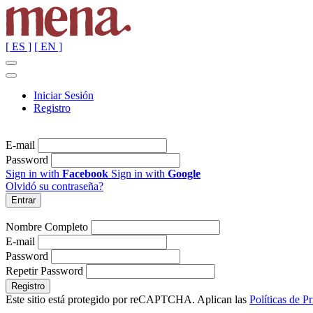
[ ES ]
[ EN ]
Iniciar Sesión
Registro
E-mail
Password
Sign in with
Facebook
Sign in with
Google
Olvidó su contraseña?
Nombre Completo
E-mail
Password
Repetir Password
Este sitio está protegido por reCAPTCHA. Aplican las
Políticas de P