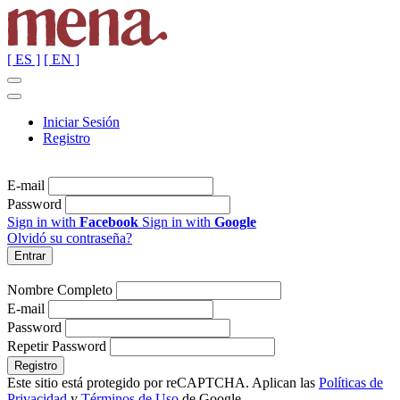
[ ES ]
[ EN ]
Iniciar Sesión
Registro
E-mail
Password
Sign in with
Facebook
Sign in with
Google
Olvidó su contraseña?
Nombre Completo
E-mail
Password
Repetir Password
Este sitio está protegido por reCAPTCHA. Aplican las
Políticas de
Privacidad
y
Términos de Uso
de Google