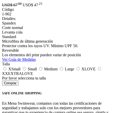
.50
.25
USD$
67
USD$
47
Código
1-902
Detalles:
Spandex
Corte normal
Levanta cola
Standard
Microfibra de última generación
Protector contra los rayos UV. Mínimo UPF 50.
Reversible
Los elementos del print pueden variar de posición
Ver Guía de Medidas
Talla
XSmall
Small
Medium
Large
XLOVE
XXEXTRALOVE
Por favor selecciona tu talla
SAFE ONLINE SHOPPING
En Mena Swimwear, contamos con todas las certificaciones de
seguridad y trabajamos solo con los mejores proveedores para
garantizar que tu experiencia de compra online sea segura, rápida y