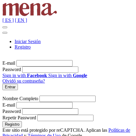
[ ES ]
[ EN ]
Iniciar Sesión
Registro
E-mail
Password
Sign in with
Facebook
Sign in with
Google
Olvidó su contraseña?
Nombre Completo
E-mail
Password
Repetir Password
Este sitio está protegido por reCAPTCHA. Aplican las
Políticas de
Privacidad
y
Términos de Uso
de Google