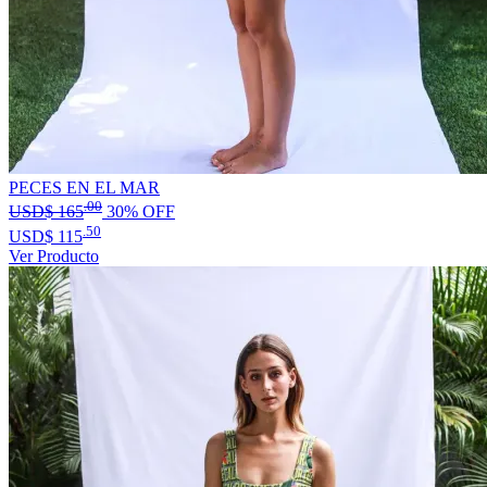
PECES EN EL MAR
.00
USD$
165
30% OFF
.50
USD$
115
Ver Producto