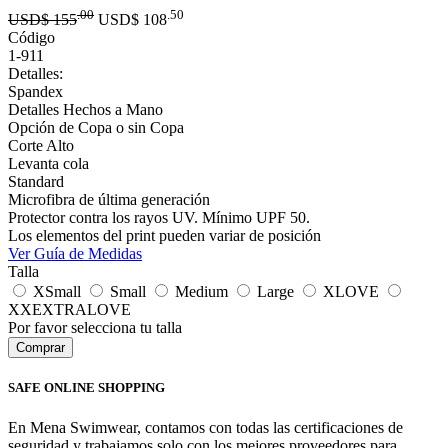
.00
.50
USD$
155
USD$
108
Código
1-911
Detalles:
Spandex
Detalles Hechos a Mano
Opción de Copa o sin Copa
Corte Alto
Levanta cola
Standard
Microfibra de última generación
Protector contra los rayos UV. Mínimo UPF 50.
Los elementos del print pueden variar de posición
Ver Guía de Medidas
Talla
XSmall
Small
Medium
Large
XLOVE
XXEXTRALOVE
Por favor selecciona tu talla
SAFE ONLINE SHOPPING
En Mena Swimwear, contamos con todas las certificaciones de
seguridad y trabajamos solo con los mejores proveedores para