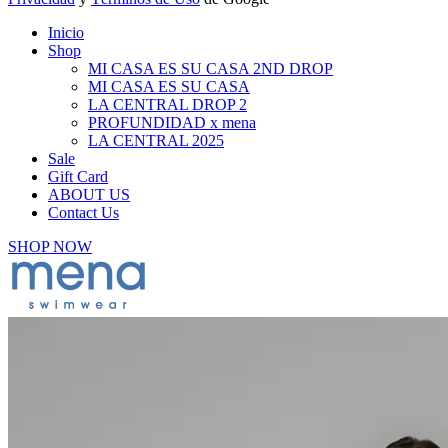
Inicio
Shop
MI CASA ES SU CASA 2ND DROP
MI CASA ES SU CASA
LA CENTRAL DROP 2
PROFUNDIDAD x mena
LA CENTRAL 2025
Sale
Gift Card
ABOUT US
Contact Us
SHOP NOW