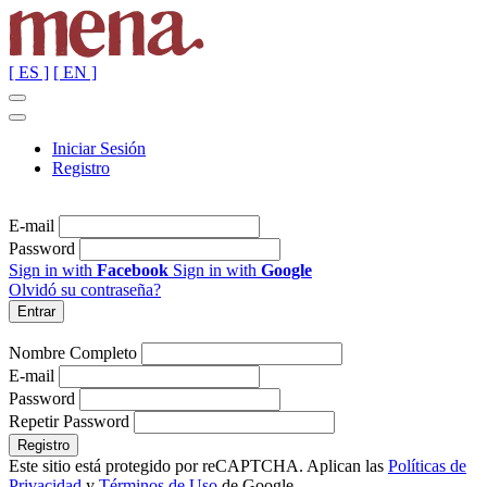
[ ES ]
[ EN ]
Iniciar Sesión
Registro
E-mail
Password
Sign in with
Facebook
Sign in with
Google
Olvidó su contraseña?
Nombre Completo
E-mail
Password
Repetir Password
Este sitio está protegido por reCAPTCHA. Aplican las
Políticas de
Privacidad
y
Términos de Uso
de Google