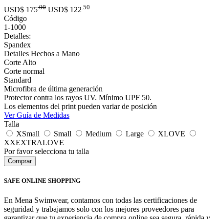
.00
.50
USD$
175
USD$
122
Código
1-1000
Detalles:
Spandex
Detalles Hechos a Mano
Corte Alto
Corte normal
Standard
Microfibra de última generación
Protector contra los rayos UV. Mínimo UPF 50.
Los elementos del print pueden variar de posición
Ver Guía de Medidas
Talla
XSmall
Small
Medium
Large
XLOVE
XXEXTRALOVE
Por favor selecciona tu talla
SAFE ONLINE SHOPPING
En Mena Swimwear, contamos con todas las certificaciones de
seguridad y trabajamos solo con los mejores proveedores para
garantizar que tu experiencia de compra online sea segura, rápida y