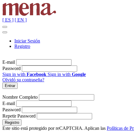
[ ES ]
[ EN ]
Iniciar Sesión
Registro
E-mail
Password
Sign in with
Facebook
Sign in with
Google
Olvidó su contraseña?
Nombre Completo
E-mail
Password
Repetir Password
Este sitio está protegido por reCAPTCHA. Aplican las
Políticas de P