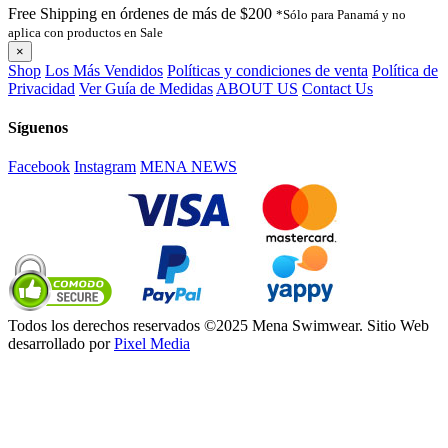
Free Shipping en órdenes de más de $200
*Sólo para Panamá y no
aplica con productos en Sale
×
Shop
Los Más Vendidos
Políticas y condiciones de venta
Política de
Privacidad
Ver Guía de Medidas
ABOUT US
Contact Us
Síguenos
Facebook
Instagram
MENA NEWS
Todos los derechos reservados ©2025 Mena Swimwear. Sitio Web
desarrollado por
Pixel Media