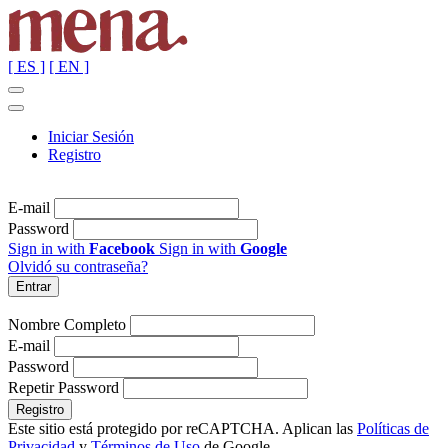
[ ES ]
[ EN ]
Iniciar Sesión
Registro
E-mail
Password
Sign in with
Facebook
Sign in with
Google
Olvidó su contraseña?
Nombre Completo
E-mail
Password
Repetir Password
Este sitio está protegido por reCAPTCHA. Aplican las
Políticas de
Privacidad
y
Términos de Uso
de Google