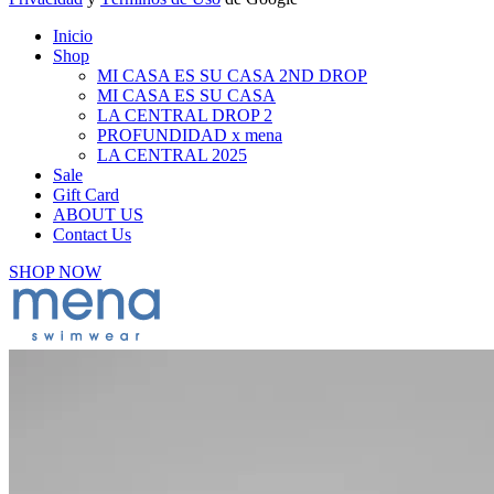
Inicio
Shop
MI CASA ES SU CASA 2ND DROP
MI CASA ES SU CASA
LA CENTRAL DROP 2
PROFUNDIDAD x mena
LA CENTRAL 2025
Sale
Gift Card
ABOUT US
Contact Us
SHOP NOW