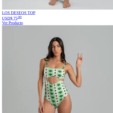
LOS DESEOS TOP
.00
USD$
75
Ver Producto