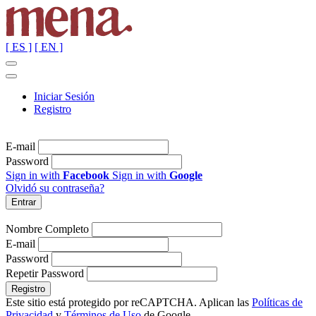
[ ES ]
[ EN ]
Iniciar Sesión
Registro
E-mail
Password
Sign in with
Facebook
Sign in with
Google
Olvidó su contraseña?
Nombre Completo
E-mail
Password
Repetir Password
Este sitio está protegido por reCAPTCHA. Aplican las
Políticas de
Privacidad
y
Términos de Uso
de Google