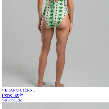
VERANO ETERNO
.00
USD$
165
Ver Producto