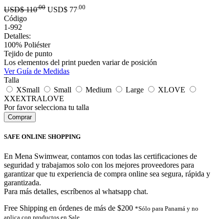
.00
.00
USD$
110
USD$
77
Código
1-992
Detalles:
100% Poliéster
Tejido de punto
Los elementos del print pueden variar de posición
Ver Guía de Medidas
Talla
XSmall
Small
Medium
Large
XLOVE
XXEXTRALOVE
Por favor selecciona tu talla
SAFE ONLINE SHOPPING
En Mena Swimwear, contamos con todas las certificaciones de
seguridad y trabajamos solo con los mejores proveedores para
garantizar que tu experiencia de compra online sea segura, rápida y
garantizada.
Para más detalles, escríbenos al whatsapp chat.
Free Shipping en órdenes de más de $200
*Sólo para Panamá y no
aplica con productos en Sale