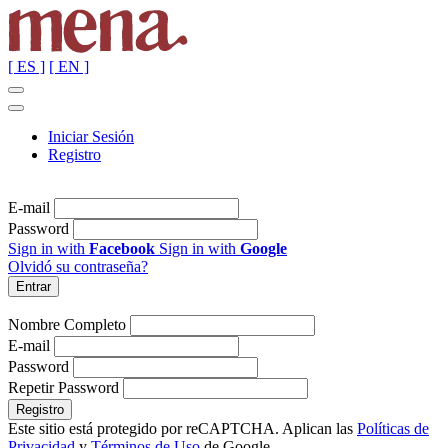
[ ES ]
[ EN ]
Iniciar Sesión
Registro
E-mail
Password
Sign in with
Facebook
Sign in with
Google
Olvidó su contraseña?
Nombre Completo
E-mail
Password
Repetir Password
Este sitio está protegido por reCAPTCHA. Aplican las
Políticas de
Privacidad
y
Términos de Uso
de Google