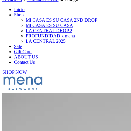
Inicio
Shop
MI CASA ES SU CASA 2ND DROP
MI CASA ES SU CASA
LA CENTRAL DROP 2
PROFUNDIDAD x mena
LA CENTRAL 2025
Sale
Gift Card
ABOUT US
Contact Us
SHOP NOW