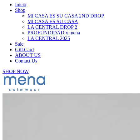
Inicio
Shop
MI CASA ES SU CASA 2ND DROP
MI CASA ES SU CASA
LA CENTRAL DROP 2
PROFUNDIDAD x mena
LA CENTRAL 2025
Sale
Gift Card
ABOUT US
Contact Us
SHOP NOW