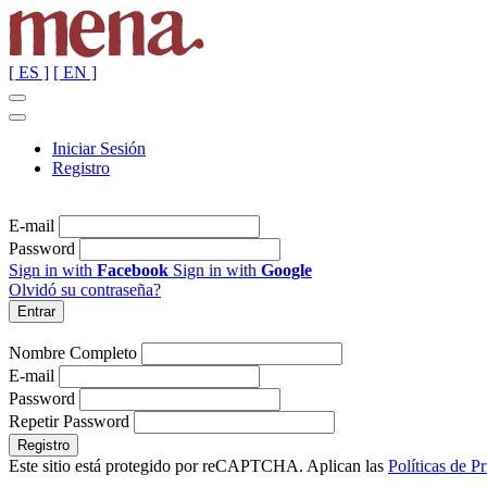
[ ES ]
[ EN ]
Iniciar Sesión
Registro
E-mail
Password
Sign in with
Facebook
Sign in with
Google
Olvidó su contraseña?
Nombre Completo
E-mail
Password
Repetir Password
Este sitio está protegido por reCAPTCHA. Aplican las
Políticas de P