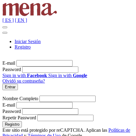
[ ES ]
[ EN ]
Iniciar Sesión
Registro
E-mail
Password
Sign in with
Facebook
Sign in with
Google
Olvidó su contraseña?
Nombre Completo
E-mail
Password
Repetir Password
Este sitio está protegido por reCAPTCHA. Aplican las
Políticas de
Privacidad
y
Términos de Uso
de Google