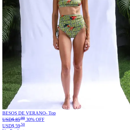
BESOS DE VERANO- Top
.00
USD$
85
30% OFF
.50
USD$
59