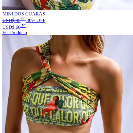
MINI DOS CUARAS
.00
USD$
95
30% OFF
.50
USD$
66
Ver Producto