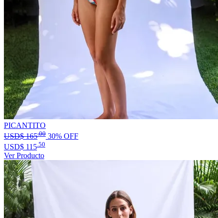
PICANTITO
.00
USD$
165
30% OFF
.50
USD$
115
Ver Producto