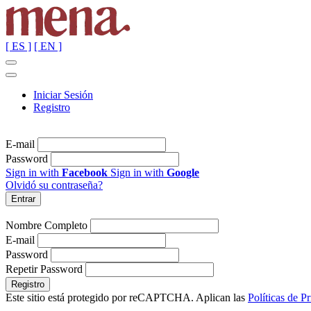
[ ES ]
[ EN ]
Iniciar Sesión
Registro
E-mail
Password
Sign in with
Facebook
Sign in with
Google
Olvidó su contraseña?
Nombre Completo
E-mail
Password
Repetir Password
Este sitio está protegido por reCAPTCHA. Aplican las
Políticas de P