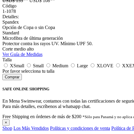
USD$
155
USD$
108
Código
1-1078
Detalles:
Spandex
Opción de Copa o sin Copa
Standard
Microfibra de última generación
Protector contra los rayos UV. Mínimo UPF 50.
Corte medio alto
Ver Guía de Medidas
Talla
XSmall
Small
Medium
Large
XLOVE
XXE
Por favor selecciona tu talla
SAFE ONLINE SHOPPING
En Mena Swimwear, contamos con todas las certificaciones de segurida
Para más detalles, escríbenos al whatsapp chat.
Free Shipping en órdenes de más de $200
*Sólo para Panamá y no aplica 
×
Shop
Los Más Vendidos
Políticas y condiciones de venta
Política de 