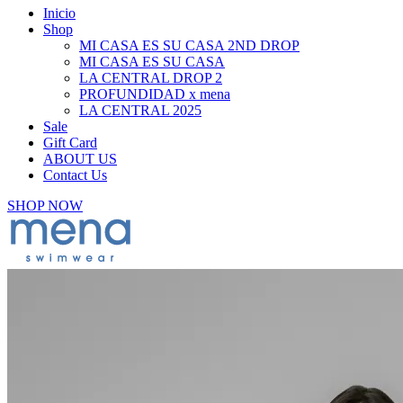
Inicio
Shop
MI CASA ES SU CASA 2ND DROP
MI CASA ES SU CASA
LA CENTRAL DROP 2
PROFUNDIDAD x mena
LA CENTRAL 2025
Sale
Gift Card
ABOUT US
Contact Us
SHOP NOW