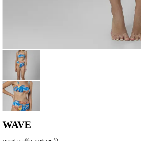
WAVE
.00
.50