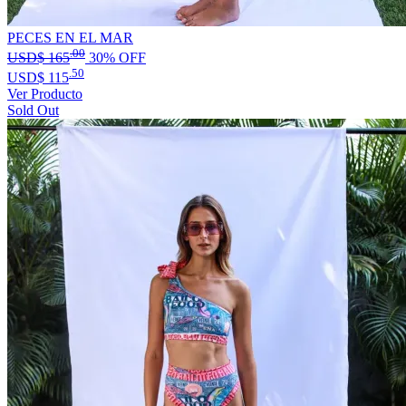
PECES EN EL MAR
.00
USD$
165
30% OFF
.50
USD$
115
Ver Producto
Sold Out