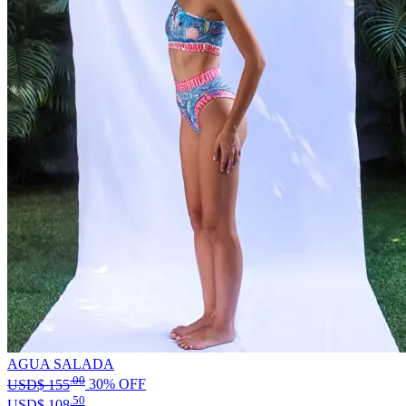
AGUA SALADA
.00
USD$
155
30% OFF
.50
USD$
108