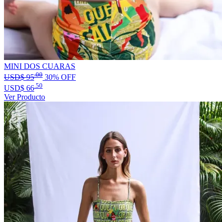
MINI DOS CUARAS
.00
USD$
95
30% OFF
.50
USD$
66
Ver Producto