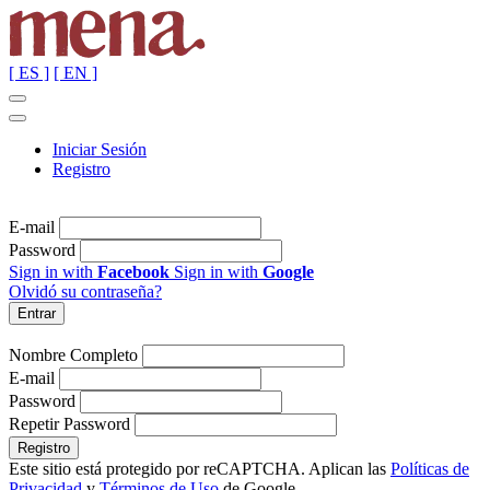
[ ES ]
[ EN ]
Iniciar Sesión
Registro
E-mail
Password
Sign in with
Facebook
Sign in with
Google
Olvidó su contraseña?
Nombre Completo
E-mail
Password
Repetir Password
Este sitio está protegido por reCAPTCHA. Aplican las
Políticas de
Privacidad
y
Términos de Uso
de Google