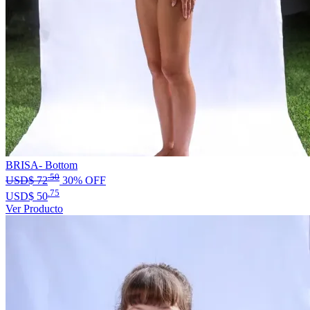
BRISA- Bottom
.50
USD$
72
30% OFF
.75
USD$
50
Ver Producto