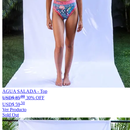
AGUA SALADA - Top
.00
USD$
85
30% OFF
.50
USD$
59
Ver Producto
Sold Out