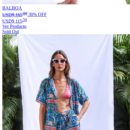
BALBOA
.00
USD$
165
30% OFF
.50
USD$
115
Ver Producto
Sold Out