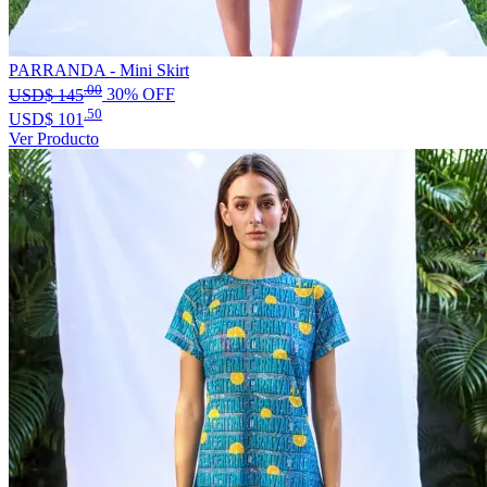
PARRANDA - Mini Skirt
.00
USD$
145
30% OFF
.50
USD$
101
Ver Producto