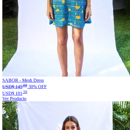
SABOR - Mesh Dress
.00
USD$
145
30% OFF
.50
USD$
101
Ver Producto