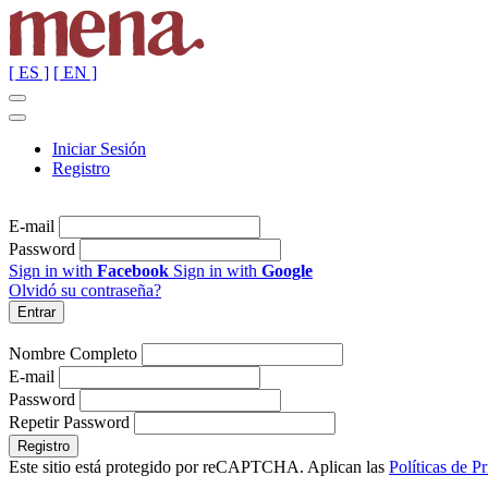
[ ES ]
[ EN ]
Iniciar Sesión
Registro
E-mail
Password
Sign in with
Facebook
Sign in with
Google
Olvidó su contraseña?
Nombre Completo
E-mail
Password
Repetir Password
Este sitio está protegido por reCAPTCHA. Aplican las
Políticas de P