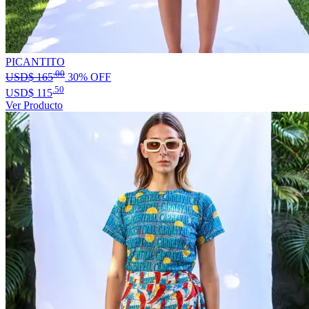
PICANTITO
.00
USD$
165
30% OFF
.50
USD$
115
Ver Producto