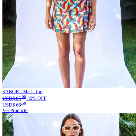
SABOR - Mesh Top
.00
USD$
95
30% OFF
.50
USD$
66
Ver Producto