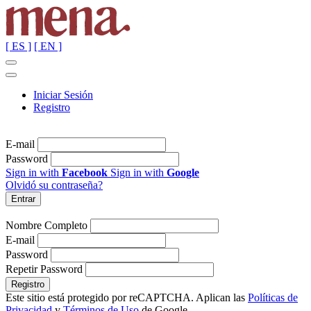
[ ES ]
[ EN ]
Iniciar Sesión
Registro
E-mail
Password
Sign in with
Facebook
Sign in with
Google
Olvidó su contraseña?
Nombre Completo
E-mail
Password
Repetir Password
Este sitio está protegido por reCAPTCHA. Aplican las
Políticas de
Privacidad
y
Términos de Uso
de Google