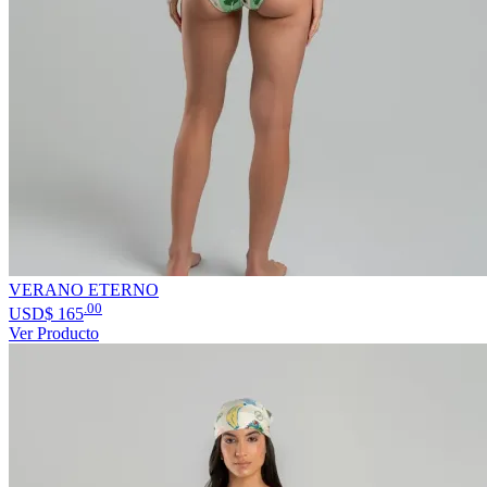
VERANO ETERNO
.00
USD$
165
Ver Producto