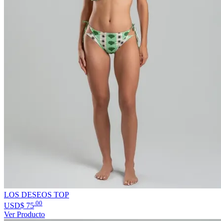
LOS DESEOS TOP
.00
USD$
75
Ver Producto