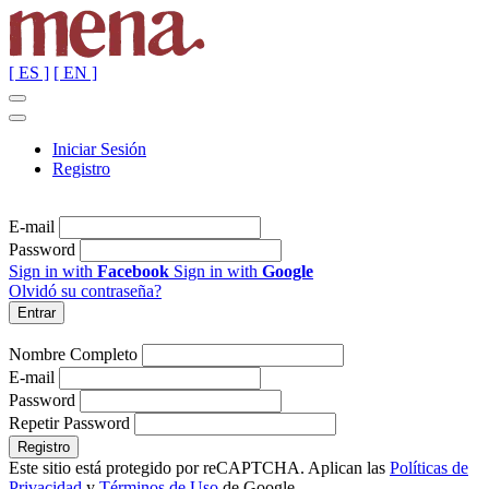
[ ES ]
[ EN ]
Iniciar Sesión
Registro
E-mail
Password
Sign in with
Facebook
Sign in with
Google
Olvidó su contraseña?
Nombre Completo
E-mail
Password
Repetir Password
Este sitio está protegido por reCAPTCHA. Aplican las
Políticas de
Privacidad
y
Términos de Uso
de Google