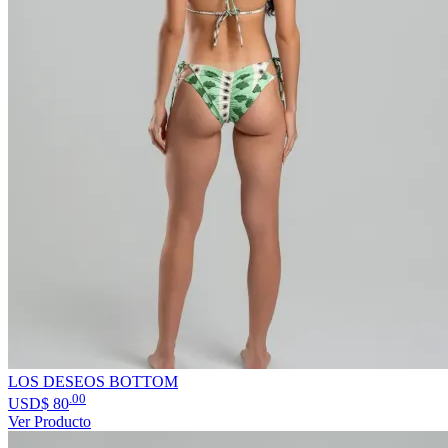
LOS DESEOS BOTTOM
.00
USD$
80
Ver Producto